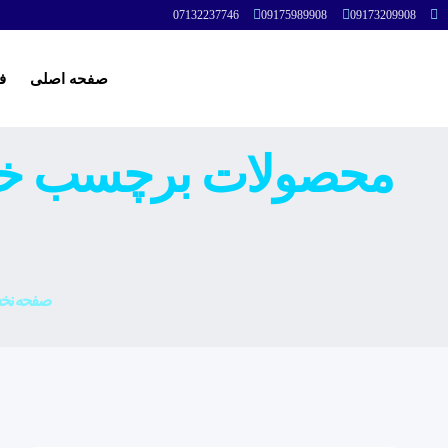
07132237746
09175989908
09173209908
صفحه اصلی
ف
صفحه ن