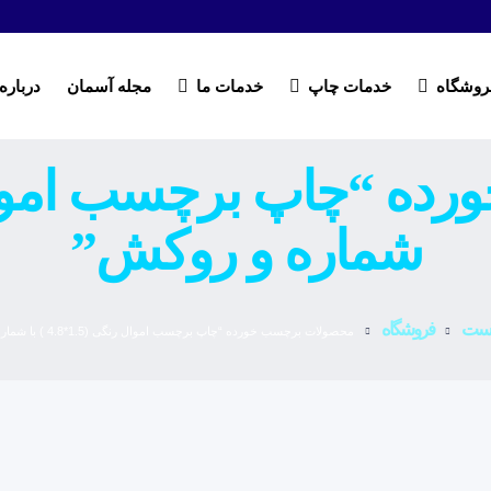
روشگاه
خدمات چاپ
خدمات ما
مجله آسمان
درباره 
شماره و روکش”
خست
فروشگاه
محصولات برچسب خورده “چاپ برچسب اموال رنگی (1.5*4.8 ) با شماره و روکش”