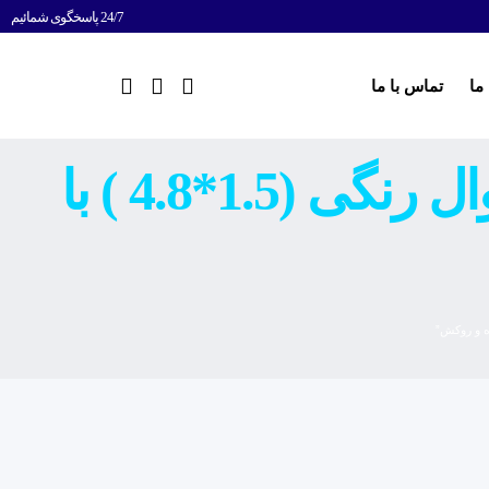
24/7 پاسخگوی شمائیم
ما
تماس با ما
محصولات برچسب خورده “چاپ برچسب اموال رنگی (1.5*4.8 ) با