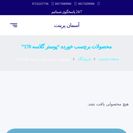
07132237746
09175989908
09173209908
24/7 پاسخگوی شمائیم
آسمان پرینت
محصولات برچسب خورده “پوستر گلاسه 170”
صفحه نخست
فروشگاه
محصولات برچسب خورده “پوستر گلاسه 170”
هیچ محصولی یافت نشد.