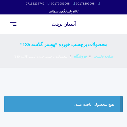
07132237746
09175989908
09173209908
24/7 پاسخگوی شمائیم
آسمان پرینت
محصولات برچسب خورده “پوستر گلاسه 135”
صفحه نخست
فروشگاه
محصولات برچسب خورده “پوستر گلاسه 135”
هیچ محصولی یافت نشد.